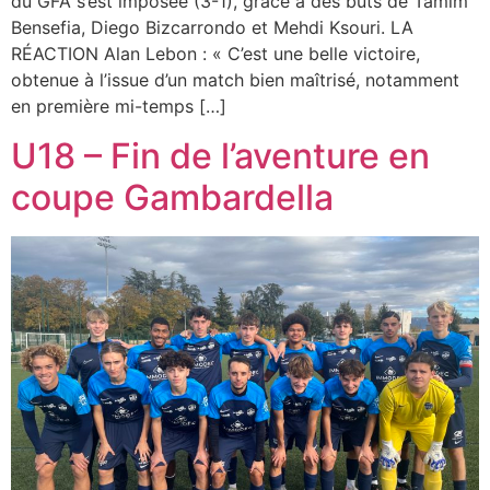
du GFA s’est imposée (3-1), grâce à des buts de Tamim
Bensefia, Diego Bizcarrondo et Mehdi Ksouri. LA
RÉACTION Alan Lebon : « C’est une belle victoire,
obtenue à l’issue d’un match bien maîtrisé, notamment
en première mi-temps […]
U18 – Fin de l’aventure en
coupe Gambardella