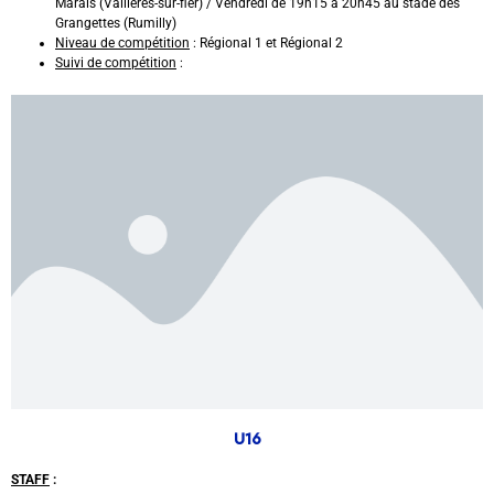
Marais (Vallières-sur-fier) / Vendredi de 19h15 à 20h45 au stade des
Grangettes (Rumilly)
Niveau de compétition
: Régional 1 et Régional 2
Suivi de compétition
:
U16
STAFF
: