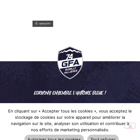
ECRIVONS ENSEMBLE L'HISTOIRE BLEUE !
En cliquant sur « Accepter tous les cookies », vous acceptez le
stockage de cookies sur votre appareil pour améliorer la
navigation sur le site, analyser son utilisation et contribuer à
nos efforts de marketing personnalisés.
Mentions légales
– © 2024 GFA RUMILLY VALLIÈRES
Autoriser tous les cookies
Tout refuser