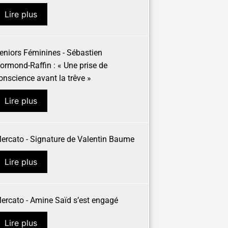
Lire plus
eniors Féminines - Sébastien
ormond-Raffin : « Une prise de
onscience avant la trêve »
Lire plus
ercato - Signature de Valentin Baume
Lire plus
ercato - Amine Saïd s’est engagé
Lire plus