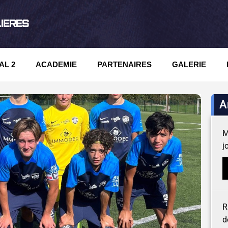
LIERES
AL 2
ACADEMIE
PARTENAIRES
GALERIE
A
M
j
R
d