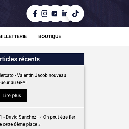
BILLETTERIE
BOUTIQUE
rticles récents
ercato - Valentin Jacob nouveau
oueur du GFA !
Lire plus
1 - David Sanchez : « On peut être fier
e cette 6ème place »