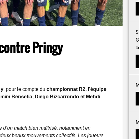
S
G
 contre Pringy
c
M
gy
, pour le compte du
championnat R2, l’équipe
mim Bensefia, Diego Bizcarrondo et Mehdi
M
sue d’un match bien maîtrisé, notamment en
 deux beaux mouvements collectifs. Les joueurs