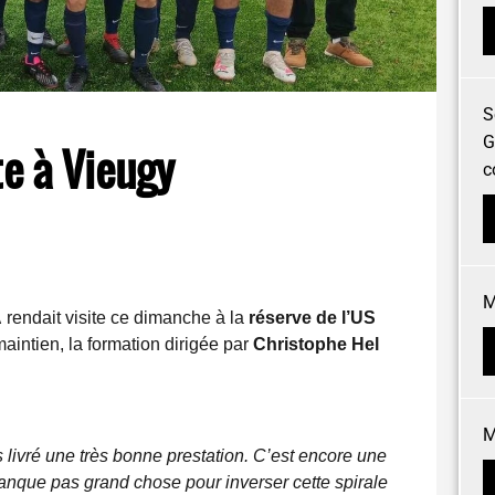
S
G
te à Vieugy
c
M
A
rendait visite ce dimanche à la
réserve de l’US
aintien, la formation dirigée par
Christophe Hel
M
livré une très bonne prestation. C’est encore une
anque pas grand chose pour inverser cette spirale