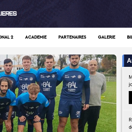
LIERES
ONAL 2
ACADEMIE
PARTENAIRES
GALERIE
BI
A
M
j
R
d