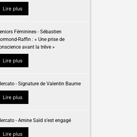
Lire plus
eniors Féminines - Sébastien
ormond-Raffin : « Une prise de
onscience avant la trêve »
Lire plus
ercato - Signature de Valentin Baume
Lire plus
ercato - Amine Saïd s’est engagé
Lire plus