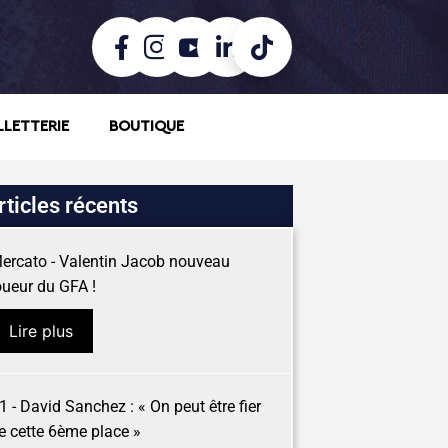
LLETTERIE
BOUTIQUE
rticles récents
ercato - Valentin Jacob nouveau
oueur du GFA !
Lire plus
1 - David Sanchez : « On peut être fier
e cette 6ème place »