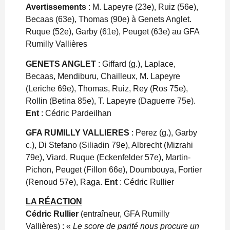
Avertissements
: M. Lapeyre (23e), Ruiz (56e),
Becaas (63e), Thomas (90e) à Genets Anglet.
Ruque (52e), Garby (61e), Peuget (63e) au GFA
Rumilly Vallières
GENETS ANGLET
: Giffard (g.), Laplace,
Becaas, Mendiburu, Chailleux, M. Lapeyre
(Leriche 69e), Thomas, Ruiz, Rey (Ros 75e),
Rollin (Betina 85e), T. Lapeyre (Daguerre 75e).
Ent
: Cédric Pardeilhan
GFA RUMILLY VALLIERES
: Perez (g.), Garby
c.), Di Stefano (Siliadin 79e), Albrecht (Mizrahi
79e), Viard, Ruque (Eckenfelder 57e), Martin-
Pichon, Peuget (Fillon 66e), Doumbouya, Fortier
(Renoud 57e), Raga.
Ent
: Cédric Rullier
LA RÉACTION
Cédric Rullier
(entraîneur, GFA Rumilly
Vallières) : «
Le score de parité nous procure un