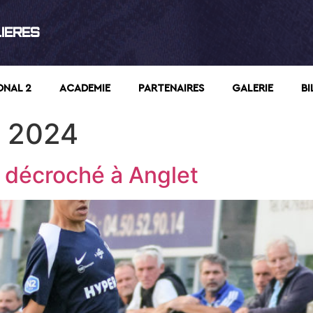
LIERES
ONAL 2
ACADEMIE
PARTENAIRES
GALERIE
BI
 2024
x décroché à Anglet