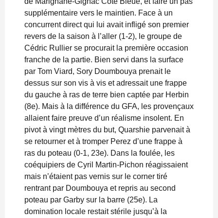
de Marignane-Gignac Côte Bleue, et faire un pas
supplémentaire vers le maintien. Face à un
concurrent direct qui lui avait infligé son premier
revers de la saison à l’aller (1-2), le groupe de
Cédric Rullier se procurait la première occasion
franche de la partie. Bien servi dans la surface
par Tom Viard, Sory Doumbouya prenait le
dessus sur son vis à vis et adressait une frappe
du gauche à ras de terre bien captée par Herbin
(8e). Mais à la différence du GFA, les provençaux
allaient faire preuve d’un réalisme insolent. En
pivot à vingt mètres du but, Quarshie parvenait à
se retourner et à tromper Perez d’une frappe à
ras du poteau (0-1, 23e). Dans la foulée, les
coéquipiers de Cyril Martin-Pichon réagissaient
mais n’étaient pas vernis sur le corner tiré
rentrant par Doumbouya et repris au second
poteau par Garby sur la barre (25e). La
domination locale restait stérile jusqu’à la