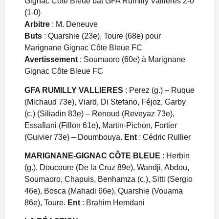
Gignac Côte Bleue bat GFA Rumilly Vallières 2-0
(1-0)
Arbitre
: M. Deneuve
Buts
: Quarshie (23e), Toure (68e) pour
Marignane Gignac Côte Bleue FC
Avertissement
: Soumaoro (60e) à Marignane
Gignac Côte Bleue FC
GFA RUMILLY VALLIERES
: Perez (g.) – Ruque
(Michaud 73e), Viard, Di Stefano, Féjoz, Garby
(c.) (Siliadin 83e) – Renoud (Reveyaz 73e),
Essafiani (Fillon 61e), Martin-Pichon, Fortier
(Guivier 73e) – Doumbouya.
Ent
: Cédric Rullier
MARIGNANE-GIGNAC CÔTE BLEUE
: Herbin
(g.), Doucoure (De la Cruz 89e), Wandji, Abdou,
Soumaoro, Chapuis, Benhamza (c.), Sitti (Sergio
46e), Bosca (Mahadi 66e), Quarshie (Vouama
86e), Toure.
Ent
: Brahim Hemdani