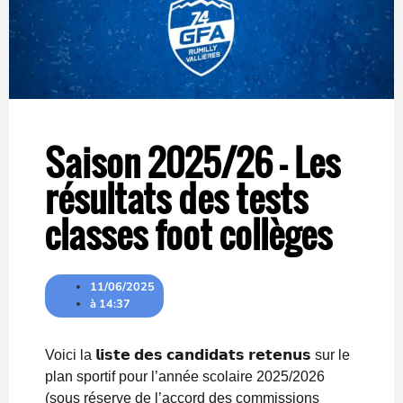
Saison 2025/26 – Les
résultats des tests
classes foot collèges
11/06/2025
à
14:37
Voici la 𝗹𝗶𝘀𝘁𝗲 𝗱𝗲𝘀 𝗰𝗮𝗻𝗱𝗶𝗱𝗮𝘁𝘀 𝗿𝗲𝘁𝗲𝗻𝘂𝘀 sur le
plan sportif pour l’année scolaire 2025/2026
(sous réserve de l’accord des commissions