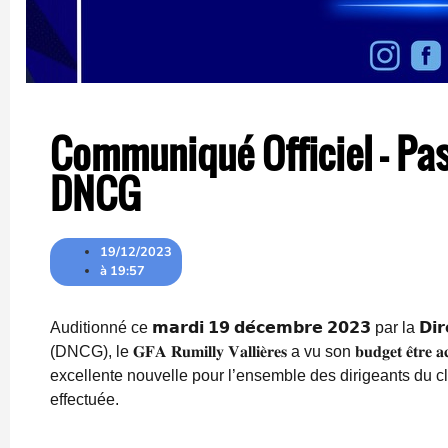
Communiqué Officiel – Pas
DNCG
19/12/2023
à
19:57
Auditionné ce 𝗺𝗮𝗿𝗱𝗶 𝟭𝟵 𝗱𝗲́𝗰𝗲𝗺𝗯𝗿𝗲 𝟮𝟬𝟮𝟯 par la 𝗗𝗶𝗿𝗲𝗰𝘁
(DNCG), le 𝐆𝐅𝐀 𝐑𝐮𝐦𝐢𝐥𝐥𝐲 𝐕𝐚𝐥𝐥𝐢𝐞̀𝐫𝐞𝐬 a vu son 𝐛𝐮𝐝𝐠𝐞𝐭 𝐞̂𝐭𝐫
excellente nouvelle pour l’ensemble des dirigeants du c
effectuée.