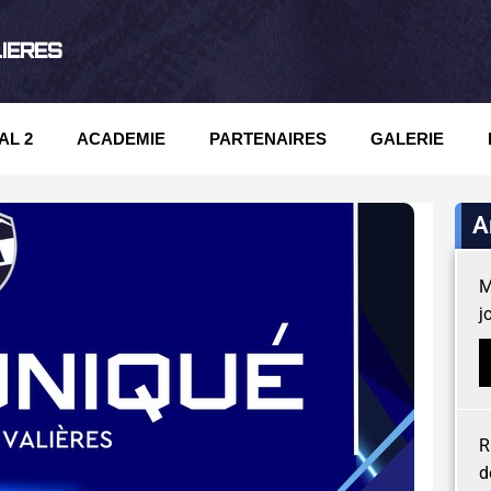
LIERES
AL 2
ACADEMIE
PARTENAIRES
GALERIE
A
M
j
R
d