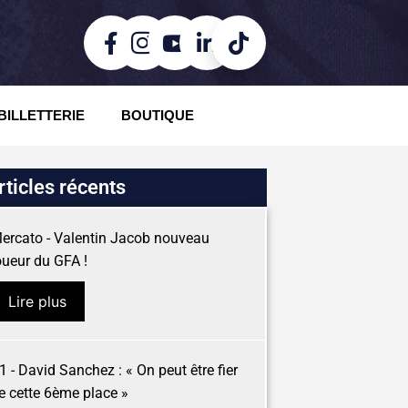
BILLETTERIE
BOUTIQUE
rticles récents
ercato - Valentin Jacob nouveau
oueur du GFA !
Lire plus
1 - David Sanchez : « On peut être fier
e cette 6ème place »