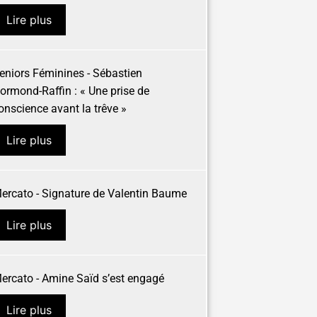
Lire plus
eniors Féminines - Sébastien
ormond-Raffin : « Une prise de
onscience avant la trêve »
Lire plus
ercato - Signature de Valentin Baume
Lire plus
ercato - Amine Saïd s’est engagé
Lire plus