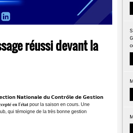
S
G
sage réussi devant la
c
M
𝗶𝗼𝗻 𝗡𝗮𝘁𝗶𝗼𝗻𝗮𝗹𝗲 𝗱𝘂 𝗖𝗼𝗻𝘁𝗿𝗼̂𝗹𝗲 𝗱𝗲 𝗚𝗲𝘀𝘁𝗶𝗼𝗻
 𝐚𝐜𝐜𝐞𝐩𝐭𝐞́ 𝐞𝐧 𝐥’𝐞́𝐭𝐚𝐭 pour la saison en cours. Une
lub, qui témoigne de la très bonne gestion
M