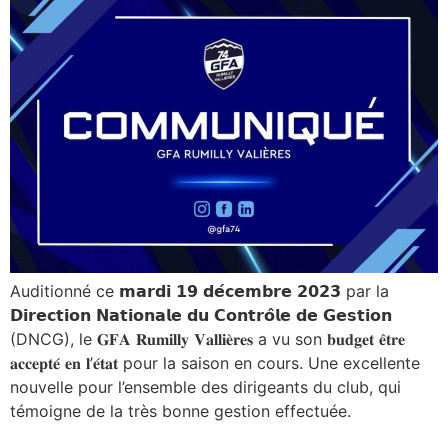
Auditionné ce 𝗺𝗮𝗿𝗱𝗶 𝟭𝟵 𝗱𝗲́𝗰𝗲𝗺𝗯𝗿𝗲 𝟮𝟬𝟮𝟯 par la
𝗗𝗶𝗿𝗲𝗰𝘁𝗶𝗼𝗻 𝗡𝗮𝘁𝗶𝗼𝗻𝗮𝗹𝗲 𝗱𝘂 𝗖𝗼𝗻𝘁𝗿𝗼̂𝗹𝗲 𝗱𝗲 𝗚𝗲𝘀𝘁𝗶𝗼𝗻
(DNCG), le 𝐆𝐅𝐀 𝐑𝐮𝐦𝐢𝐥𝐥𝐲 𝐕𝐚𝐥𝐥𝐢𝐞̀𝐫𝐞𝐬 a vu son 𝐛𝐮𝐝𝐠𝐞𝐭 𝐞̂𝐭𝐫𝐞
𝐚𝐜𝐜𝐞𝐩𝐭𝐞́ 𝐞𝐧 𝐥’𝐞́𝐭𝐚𝐭 pour la saison en cours. Une excellente
nouvelle pour l’ensemble des dirigeants du club, qui
témoigne de la très bonne gestion effectuée.