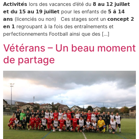
𝗔𝗰𝘁𝗶𝘃𝗶𝘁𝗲́𝘀 lors des vacances d’été du 𝟴 𝗮𝘂 𝟭𝟮 𝗷𝘂𝗶𝗹𝗹𝗲𝘁
𝗲𝘁 𝗱𝘂 𝟭𝟱 𝗮𝘂 𝟭𝟵 𝗷𝘂𝗶𝗹𝗹𝗲𝘁 pour les enfants de 𝟱 𝗮̀ 𝟭𝟰
𝗮𝗻𝘀 (licenciés ou non) Ces stages sont un 𝗰𝗼𝗻𝗰𝗲𝗽𝘁 𝟮
𝗲𝗻 𝟭 regroupant à la fois des entraînements et
perfectionnements Football ainsi que des […]
Vétérans – Un beau moment
de partage