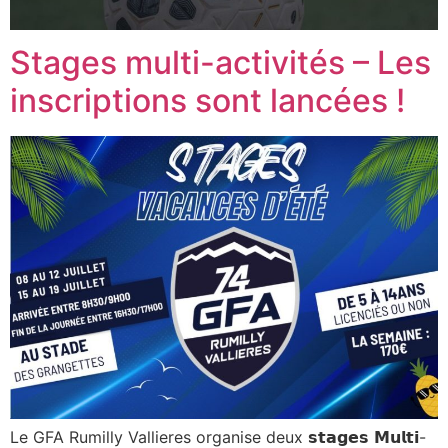
Stages multi-activités – Les
inscriptions sont lancées !
Le GFA Rumilly Vallieres organise deux 𝘀𝘁𝗮𝗴𝗲𝘀 𝗠𝘂𝗹𝘁𝗶-