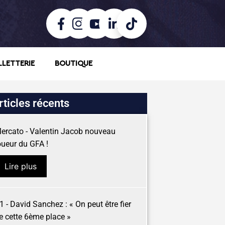
LLETTERIE
BOUTIQUE
rticles récents
ercato - Valentin Jacob nouveau
oueur du GFA !
Lire plus
1 - David Sanchez : « On peut être fier
e cette 6ème place »