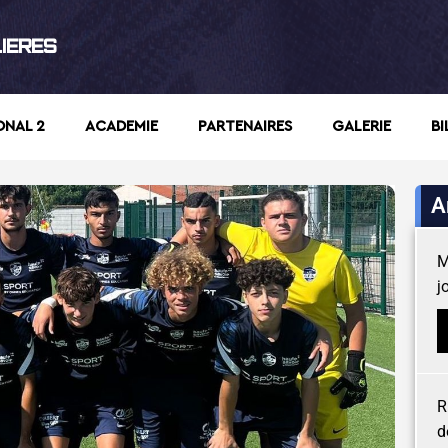
LIERES
ONAL 2
ACADEMIE
PARTENAIRES
GALERIE
BI
A
M
j
R
d