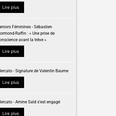
Lire plus
eniors Féminines - Sébastien
ormond-Raffin : « Une prise de
onscience avant la trêve »
Lire plus
ercato - Signature de Valentin Baume
Lire plus
ercato - Amine Saïd s’est engagé
Lire plus