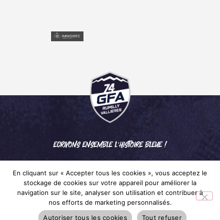
ECRIVONS ENSEMBLE L'HISTOIRE BLEUE !
En cliquant sur « Accepter tous les cookies », vous acceptez le
stockage de cookies sur votre appareil pour améliorer la
navigation sur le site, analyser son utilisation et contribuer à
nos efforts de marketing personnalisés.
Mentions légales
– © 2024 GFA RUMILLY VALLIÈRES
Autoriser tous les cookies
Tout refuser