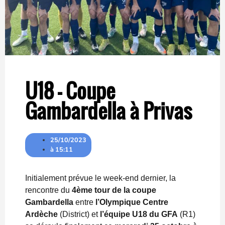
U18 – Coupe
Gambardella à Privas
25/10/2023
à
15:11
Initialement prévue le week-end dernier, la
rencontre du
4ème tour de la coupe
Gambardella
entre
l’Olympique Centre
Ardèche
(District) et
l’équipe U18 du GFA
(R1)