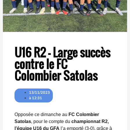
U16 R2 – Large succès
contre le FC
Colombier Satolas
13/11/2023
à
12:31
Opposée ce dimanche au
FC Colombier
Satolas
, pour le compte du
championnat R2,
l’équipe U16 du GFA
l’a emporté (3-0), grâce à