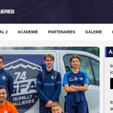
LIERES
AL 2
ACADEMIE
PARTENAIRES
GALERIE
A
M
j
R
d