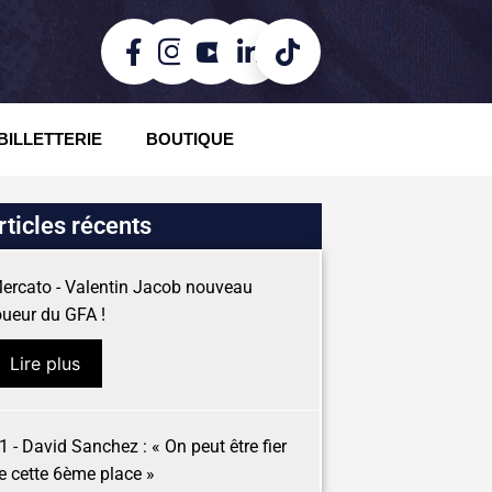
BILLETTERIE
BOUTIQUE
rticles récents
ercato - Valentin Jacob nouveau
oueur du GFA !
Lire plus
1 - David Sanchez : « On peut être fier
e cette 6ème place »