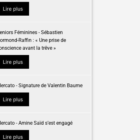
Lire plus
eniors Féminines - Sébastien
ormond-Raffin : « Une prise de
onscience avant la trêve »
Lire plus
ercato - Signature de Valentin Baume
Lire plus
ercato - Amine Saïd s’est engagé
Lire plus