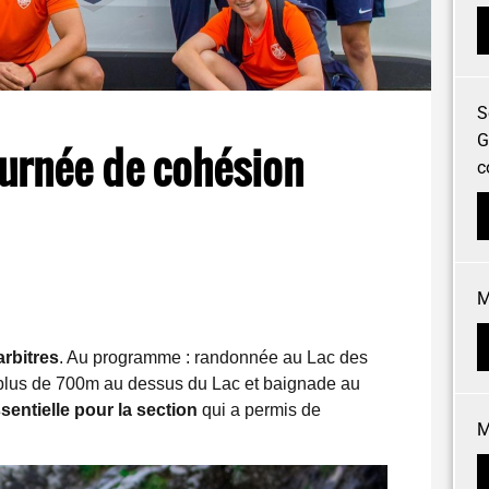
S
G
ournée de cohésion
c
M
rbitres
. Au programme : randonnée au Lac des
e plus de 700m au dessus du Lac et baignade au
sentielle pour la section
qui a permis de
M