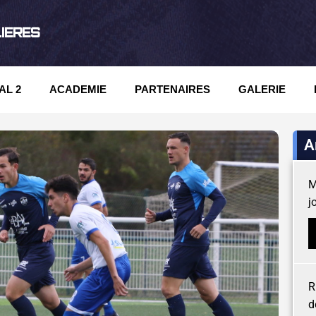
LIERES
AL 2
ACADEMIE
PARTENAIRES
GALERIE
A
M
j
R
d