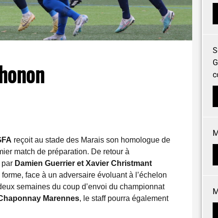
S
G
Thonon
c
M
 GFA
reçoit au stade des Marais son homologue de
mier match de préparation. De retour à
é par
Damien Guerrier et Xavier Christmant
 forme, face à un adversaire évoluant à l’échelon
e deux semaines du coup d’envoi du championnat
M
Chaponnay Marennes
, le staff pourra également