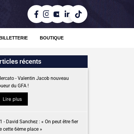
BILLETTERIE
BOUTIQUE
rticles récents
ercato - Valentin Jacob nouveau
oueur du GFA !
Lire plus
1 - David Sanchez : « On peut être fier
e cette 6ème place »