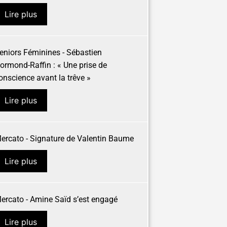
Lire plus
eniors Féminines - Sébastien
ormond-Raffin : « Une prise de
onscience avant la trêve »
Lire plus
ercato - Signature de Valentin Baume
Lire plus
ercato - Amine Saïd s’est engagé
Lire plus