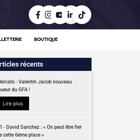
LLETTERIE
BOUTIQUE
rticles récents
ercato - Valentin Jacob nouveau
oueur du GFA !
Lire plus
1 - David Sanchez : « On peut être fier
e cette 6ème place »