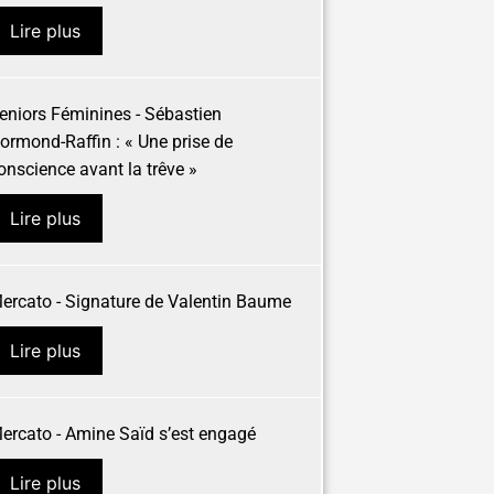
Lire plus
eniors Féminines - Sébastien
ormond-Raffin : « Une prise de
onscience avant la trêve »
Lire plus
ercato - Signature de Valentin Baume
Lire plus
ercato - Amine Saïd s’est engagé
Lire plus