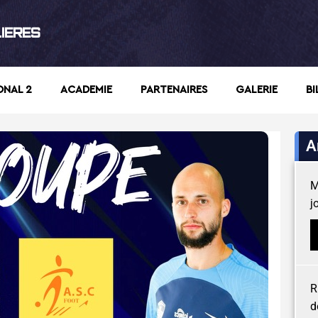
LIERES
ONAL 2
ACADEMIE
PARTENAIRES
GALERIE
BI
A
M
j
R
d