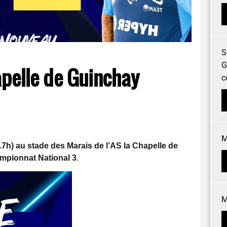
S
G
apelle de Guinchay
c
M
7h) au stade des Marais de l’AS la Chapelle de
mpionnat National 3
.
M