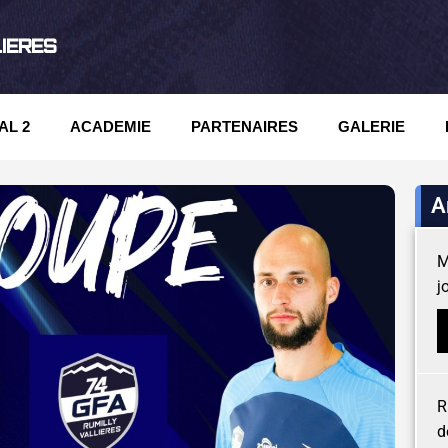
LIERES
AL 2
ACADEMIE
PARTENAIRES
GALERIE
A
M
j
R
d