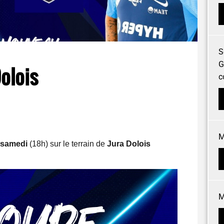
S
G
olois
c
M
samedi
(18h) sur le terrain de
Jura Dolois
M