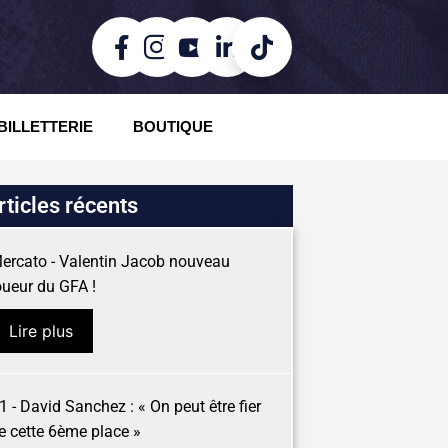
BILLETTERIE
BOUTIQUE
rticles récents
ercato - Valentin Jacob nouveau
oueur du GFA !
Lire plus
1 - David Sanchez : « On peut être fier
e cette 6ème place »