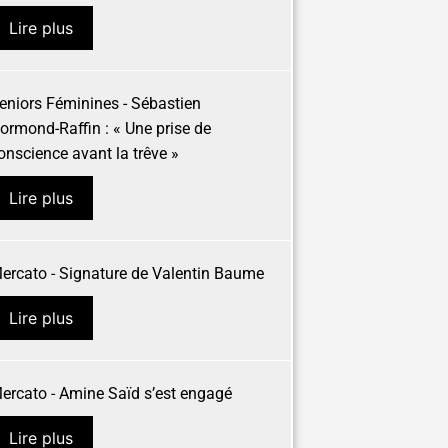
Lire plus
eniors Féminines - Sébastien
ormond-Raffin : « Une prise de
onscience avant la trêve »
Lire plus
ercato - Signature de Valentin Baume
Lire plus
ercato - Amine Saïd s’est engagé
Lire plus