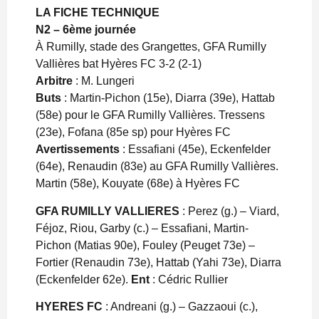
LA FICHE TECHNIQUE
N2 – 6ème journée
À Rumilly, stade des Grangettes, GFA Rumilly
Vallières bat Hyères FC 3-2 (2-1)
Arbitre
: M. Lungeri
Buts
: Martin-Pichon (15e), Diarra (39e), Hattab
(58e) pour le GFA Rumilly Vallières. Tressens
(23e), Fofana (85e sp) pour Hyères FC
Avertissements
: Essafiani (45e), Eckenfelder
(64e), Renaudin (83e) au GFA Rumilly Vallières.
Martin (58e), Kouyate (68e) à Hyères FC
GFA RUMILLY VALLIERES
: Perez (g.) – Viard,
Féjoz, Riou, Garby (c.) – Essafiani, Martin-
Pichon (Matias 90e), Fouley (Peuget 73e) –
Fortier (Renaudin 73e), Hattab (Yahi 73e), Diarra
(Eckenfelder 62e).
Ent
: Cédric Rullier
HYERES FC
: Andreani (g.) – Gazzaoui (c.),