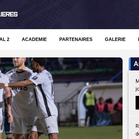
LIERES
AL 2
ACADEMIE
PARTENAIRES
GALERIE
A
M
j
R
d