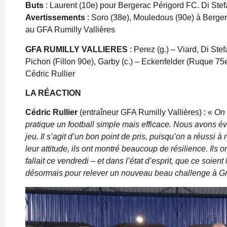
Buts
: Laurent (10e) pour Bergerac Périgord FC. Di Stef
Avertissements
: Soro (38e), Mouledous (90e) à Berger
au GFA Rumilly Vallières
GFA RUMILLY VALLIERES
: Perez (g.) – Viard, Di Ste
Pichon (Fillon 90e), Garby (c.) – Eckenfelder (Ruque 7
Cédric Rullier
LA RÉACTION
Cédric Rullier
(entraîneur GFA Rumilly Vallières) : «
On 
pratique un football simple mais efficace. Nous avons évol
jeu. Il s’agit d’un bon point de pris, puisqu’on a réussi à 
leur attitude, ils ont montré beaucoup de résilience. Ils 
fallait ce vendredi – et dans l’état d’esprit, que ce soient
désormais pour relever un nouveau beau challenge à G