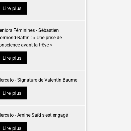
Lire plus
eniors Féminines - Sébastien
ormond-Raffin : « Une prise de
onscience avant la trêve »
Lire plus
ercato - Signature de Valentin Baume
Lire plus
ercato - Amine Saïd s’est engagé
Lire plus