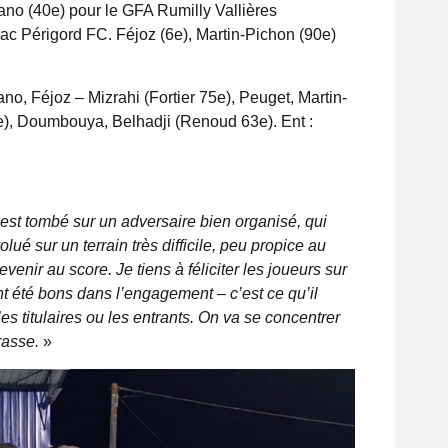
ano (40e) pour le GFA Rumilly Vallières
ac Périgord FC. Féjoz (6e), Martin-Pichon (90e)
fano, Féjoz – Mizrahi (Fortier 75e), Peuget, Martin-
5e), Doumbouya, Belhadji (Renoud 63e). Ent :
est tombé sur un adversaire bien organisé, qui
ué sur un terrain très difficile, peu propice au
revenir au score. Je tiens à féliciter les joueurs sur
ont été bons dans l’engagement – c’est ce qu’il
 les titulaires ou les entrants. On va se concentrer
rasse.
»