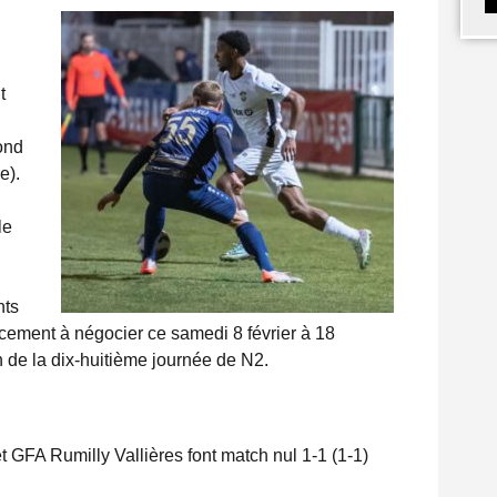
t
ond
e).
le
nts
cement à négocier ce samedi 8 février à 18
n de la dix-huitième journée de N2.
GFA Rumilly Vallières font match nul 1-1 (1-1)