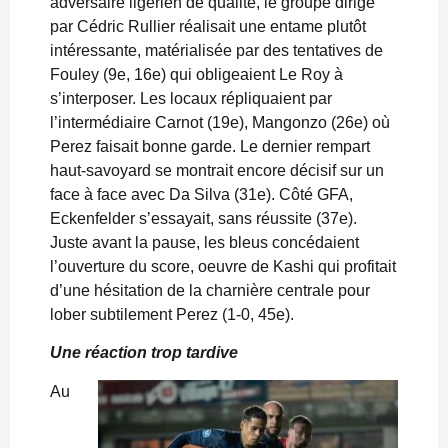
adversaire ligérien de qualité, le groupe dirigé
par Cédric Rullier réalisait une entame plutôt
intéressante, matérialisée par des tentatives de
Fouley (9e, 16e) qui obligeaient Le Roy à
s’interposer. Les locaux répliquaient par
l’intermédiaire Carnot (19e), Mangonzo (26e) où
Perez faisait bonne garde. Le dernier rempart
haut-savoyard se montrait encore décisif sur un
face à face avec Da Silva (31e). Côté GFA,
Eckenfelder s’essayait, sans réussite (37e).
Juste avant la pause, les bleus concédaient
l’ouverture du score, oeuvre de Kashi qui profitait
d’une hésitation de la charnière centrale pour
lober subtilement Perez (1-0, 45e).
Une réaction trop tardive
Au