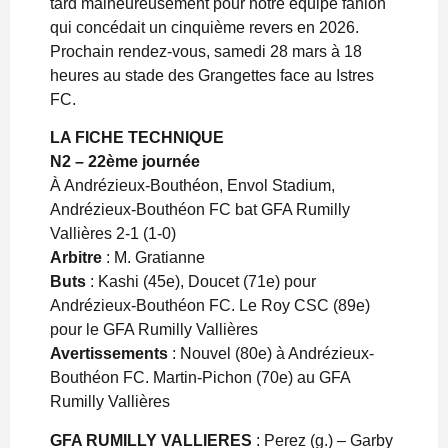
tard malheureusement pour notre équipe fanion
qui concédait un cinquième revers en 2026.
Prochain rendez-vous, samedi 28 mars à 18
heures au stade des Grangettes face au Istres
FC.
LA FICHE TECHNIQUE
N2 – 22ème journée
À Andrézieux-Bouthéon, Envol Stadium,
Andrézieux-Bouthéon FC bat GFA Rumilly
Vallières 2-1 (1-0)
Arbitre
: M. Gratianne
Buts
: Kashi (45e), Doucet (71e) pour
Andrézieux-Bouthéon FC. Le Roy CSC (89e)
pour le GFA Rumilly Vallières
Avertissements
: Nouvel (80e) à Andrézieux-
Bouthéon FC. Martin-Pichon (70e) au GFA
Rumilly Vallières
GFA RUMILLY VALLIERES
: Perez (g.) – Garby