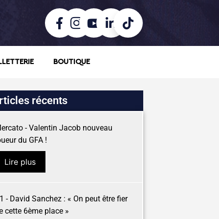
LLETTERIE
BOUTIQUE
rticles récents
ercato - Valentin Jacob nouveau
oueur du GFA !
Lire plus
1 - David Sanchez : « On peut être fier
e cette 6ème place »