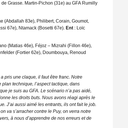
 de Grasse. Martin-Pichon (31e) au GFA Rumilly
e (Abdallah 83e), Philibert, Corain, Goumot,
ssi 67e), Ntamack (Bosetti 67e).
Ent
: Loïc
fano (Matias 46e), Féjoz – Mizrahi (Fillon 46e),
kenfelder (Fortier 62e), Doumbouya, Renoud
a pris une claque, il faut être franc. Notre
 plan technique, l’aspect tactique, dans
que je suis au GFA. Le scénario n’a pas aidé,
nne les droits buts. Nous avons réagi après le
 J’ai aussi aimé les entrants, ils ont fait le job.
 on va s’arracher contre le Puy, on verra notre
avers, à nous d’apprendre de nos erreurs et de