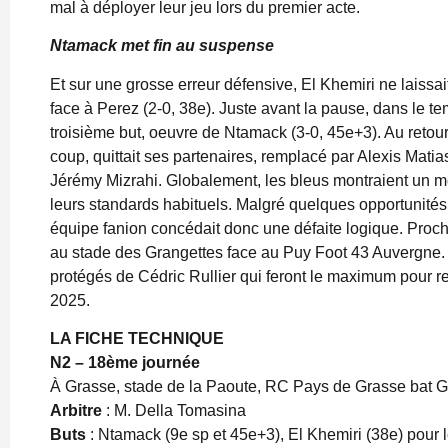
mal à déployer leur jeu lors du premier acte.
Ntamack met fin au suspense
Et sur une grosse erreur défensive, El Khemiri ne laissai
face à Perez (2-0, 38e). Juste avant la pause, dans le 
troisième but, oeuvre de Ntamack (3-0, 45e+3). Au retour
coup, quittait ses partenaires, remplacé par Alexis Matia
Jérémy Mizrahi. Globalement, les bleus montraient un me
leurs standards habituels. Malgré quelques opportunités i
équipe fanion concédait donc une défaite logique. Proc
au stade des Grangettes face au Puy Foot 43 Auvergne. U
protégés de Cédric Rullier qui feront le maximum pour re
2025.
LA FICHE TECHNIQUE
N2 – 18ème journée
À Grasse, stade de la Paoute, RC Pays de Grasse bat GF
Arbitre
: M. Della Tomasina
Buts
: Ntamack (9e sp et 45e+3), El Khemiri (38e) pour