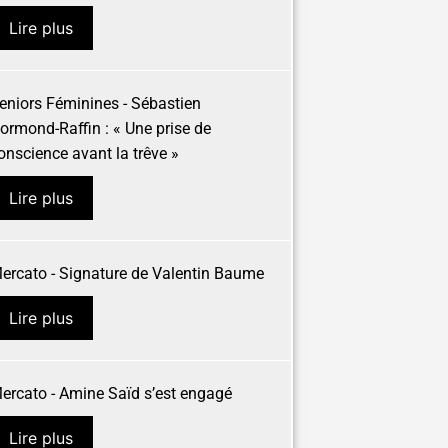
Lire plus
eniors Féminines - Sébastien
ormond-Raffin : « Une prise de
onscience avant la trêve »
Lire plus
ercato - Signature de Valentin Baume
Lire plus
ercato - Amine Saïd s’est engagé
Lire plus