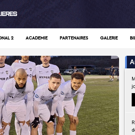
LIERES
ONAL 2
ACADEMIE
PARTENAIRES
GALERIE
BI
A
M
j
R
d