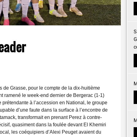
S
G
leader
c
M
s de Grasse, pour le compte de la dix-huitième
oint ramené le week-end dernier de Bergerac (1-1)
 prétendante à l’accession en National, le groupe
oupable d’une faute dans la surface à l’encontre de
tamack, transformait en prenant Perez à contre-
M
décisif, quasiment dans la foulée devant El Khemiri
local, les coéquipiers d’Alexi Peuget avaient du