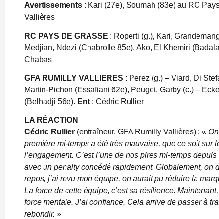
Avertissements
: Kari (27e), Soumah (83e) au RC Pays
Vallières
RC PAYS DE GRASSE
: Roperti (g.), Kari, Grandemang
Medjian, Ndezi (Chabrolle 85e), Ako, El Khemiri (Badala
Chabas
GFA RUMILLY VALLIERES
: Perez (g.) – Viard, Di Ste
Martin-Pichon (Essafiani 62e), Peuget, Garby (c.) – Ec
(Belhadji 56e).
Ent
: Cédric Rullier
LA RÉACTION
Cédric Rullier
(entraîneur, GFA Rumilly Vallières) : «
On 
première mi-temps a été très mauvaise, que ce soit sur le
l’engagement. C’est l’une de nos pires mi-temps depuis 
avec un penalty concédé rapidement. Globalement, on do
repos, j’ai revu mon équipe, on aurait pu réduire la marque.
La force de cette équipe, c’est sa résilience. Maintenant,
force mentale. J’ai confiance. Cela arrive de passer à tr
rebondir.
»