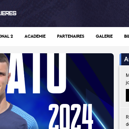
LIERES
ONAL 2
ACADEMIE
PARTENAIRES
GALERIE
BI
A
M
j
R
d