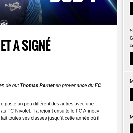
S
G
ET A SIGNÉ
c
M
ien de but
Thomas Pernet
en provenance du
FC
e poste un peu différent des autres avec une
l au FC Nivolet, il a rejoint ensuite le FC Annecy
M
fait toutes ses classes jusqu’à cette année où il