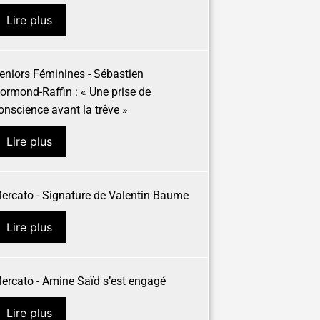
Lire plus
eniors Féminines - Sébastien
ormond-Raffin : « Une prise de
onscience avant la trêve »
Lire plus
ercato - Signature de Valentin Baume
Lire plus
ercato - Amine Saïd s’est engagé
Lire plus