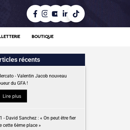
LLETTERIE
BOUTIQUE
rticles récents
ercato - Valentin Jacob nouveau
oueur du GFA !
Lire plus
1 - David Sanchez : « On peut être fier
e cette 6ème place »