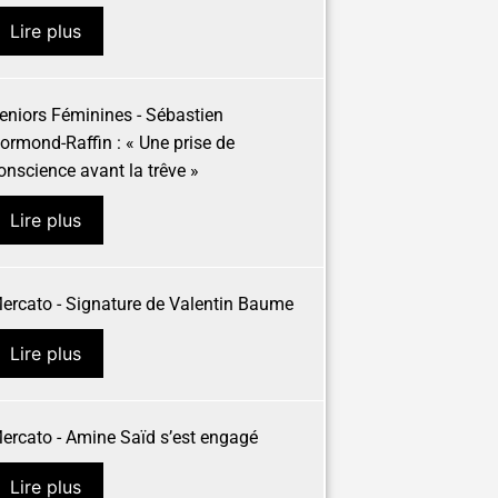
Lire plus
eniors Féminines - Sébastien
ormond-Raffin : « Une prise de
onscience avant la trêve »
Lire plus
ercato - Signature de Valentin Baume
Lire plus
ercato - Amine Saïd s’est engagé
Lire plus