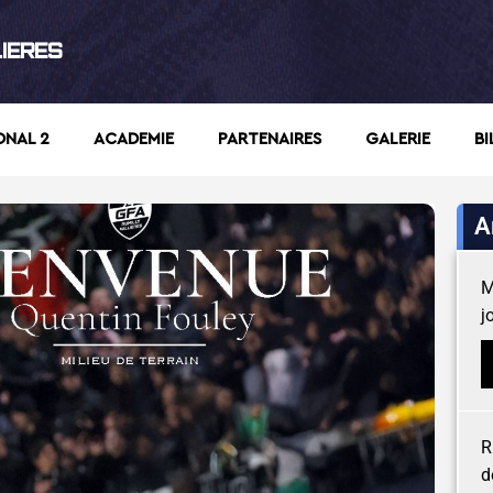
LIERES
ONAL 2
ACADEMIE
PARTENAIRES
GALERIE
BI
A
M
j
R
d