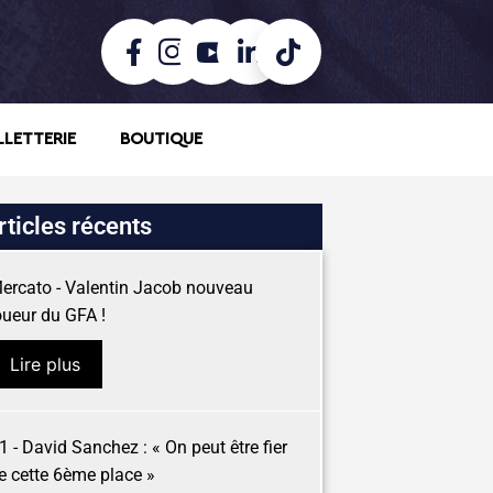
LLETTERIE
BOUTIQUE
rticles récents
ercato - Valentin Jacob nouveau
oueur du GFA !
Lire plus
1 - David Sanchez : « On peut être fier
e cette 6ème place »