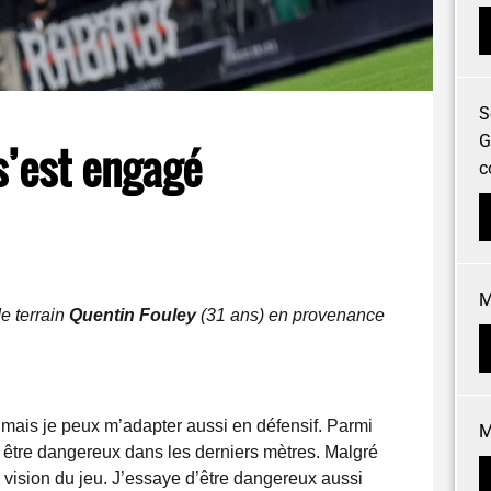
S
G
s’est engagé
c
M
e terrain
Quentin Fouley
(31 ans) en provenance
e, mais je peux m’adapter aussi en défensif. Parmi
M
à être dangereux dans les derniers mètres. Malgré
 vision du jeu. J’essaye d’être dangereux aussi