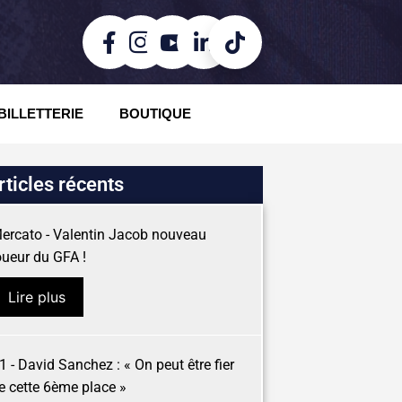
BILLETTERIE
BOUTIQUE
rticles récents
ercato - Valentin Jacob nouveau
oueur du GFA !
Lire plus
1 - David Sanchez : « On peut être fier
e cette 6ème place »