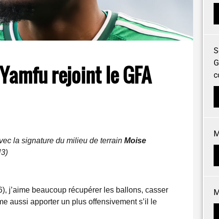
S
G
amfu rejoint le GFA
c
M
ec la signature du milieu de terrain
Moise
N3)
6), j’aime beaucoup récupérer les ballons, casser
M
me aussi apporter un plus offensivement s’il le