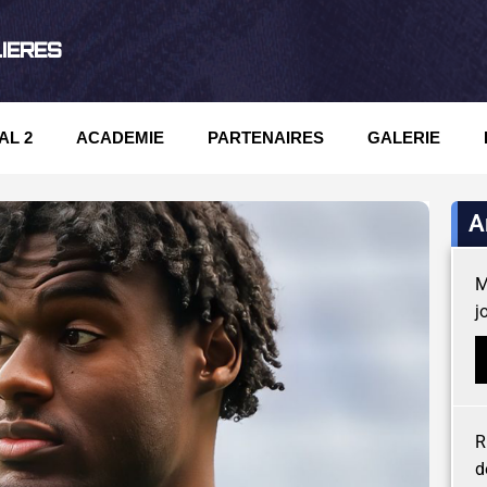
LIERES
AL 2
ACADEMIE
PARTENAIRES
GALERIE
A
M
j
R
d