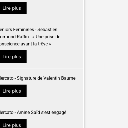
Lire plus
eniors Féminines - Sébastien
ormond-Raffin : « Une prise de
onscience avant la trêve »
Lire plus
ercato - Signature de Valentin Baume
Lire plus
ercato - Amine Saïd s’est engagé
Lire plus