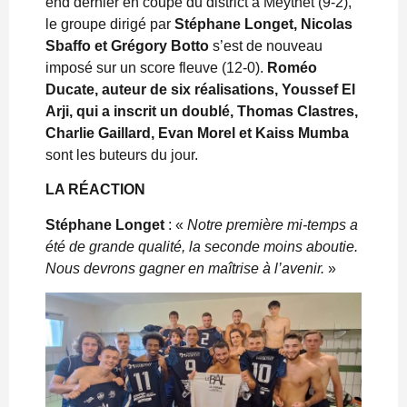
end dernier en coupe du district à Meythet (9-2),
le groupe dirigé par
Stéphane Longet, Nicolas
Sbaffo et Grégory Botto
s’est de nouveau
imposé sur un score fleuve (12-0).
Roméo
Ducate, auteur de six réalisations, Youssef El
Arji, qui a inscrit un doublé, Thomas Clastres,
Charlie Gaillard, Evan Morel et Kaiss Mumba
sont les buteurs du jour.
LA RÉACTION
Stéphane Longet
: «
Notre première mi-temps a
été de grande qualité, la seconde moins aboutie.
Nous devrons gagner en maîtrise à l’avenir.
»