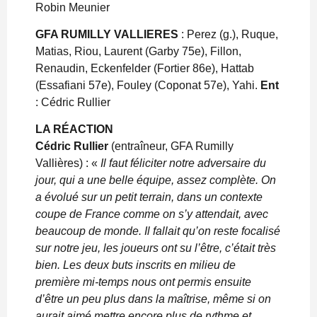
Robin Meunier
GFA RUMILLY VALLIERES
: Perez (g.), Ruque,
Matias, Riou, Laurent (Garby 75e), Fillon,
Renaudin, Eckenfelder (Fortier 86e), Hattab
(Essafiani 57e), Fouley (Coponat 57e), Yahi.
Ent
: Cédric Rullier
LA RÉACTION
Cédric Rullier
(entraîneur, GFA Rumilly
Vallières) : «
Il faut féliciter notre adversaire du
jour, qui a une belle équipe, assez complète. On
a évolué sur un petit terrain, dans un contexte
coupe de France comme on s’y attendait, avec
beaucoup de monde. Il fallait qu’on reste focalisé
sur notre jeu, les joueurs ont su l’être, c’était très
bien. Les deux buts inscrits en milieu de
première mi-temps nous ont permis ensuite
d’être un peu plus dans la maîtrise, même si on
aurait aimé mettre encore plus de rythme et