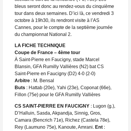
bleus seront donc au rendez-vous du cinquième
tour dans deux semaines. D’ici là, ce vendredi 3
octobre à 19h30, ils rendront visite à l’AS
Cannes, pour le compte de la septième journée
du championnat National 2.
LA FICHE TECHNIQUE
Coupe de France – 4ème tour
À Saint-Pierre en Faucigny, stade Marcel
Blansin, GFA Rumilly Vallières (N2) bat CS
Saint-Pierre en Faucigny (D2) 4-0 (2-0)
Arbitre
: M. Bensal
Buts
: Hattab (20e), Yahi (23e), Coponat (66e),
Fillon (75e) pour le GFA Rumilly Vallières
CS SAINT-PIERRE EN FAUCIGNY
: Lugon (g.),
D’Halluin, Sasda, Akpandja, Sinnig, Gros,
Camara (Bencrich 71e), Richez (Castela 78e),
Rey (Laumuno 75e), Kanoute, Amrani.
Ent
: