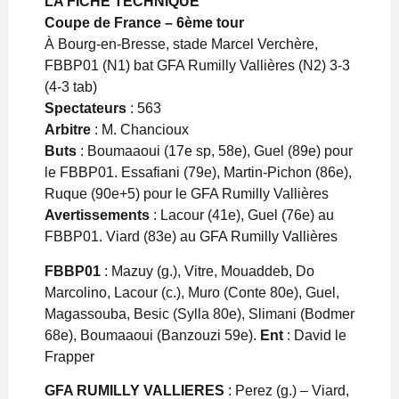
LA FICHE TECHNIQUE
Coupe de France – 6ème tour
À Bourg-en-Bresse, stade Marcel Verchère,
FBBP01 (N1) bat GFA Rumilly Vallières (N2) 3-3
(4-3 tab)
Spectateurs
: 563
Arbitre
: M. Chancioux
Buts
: Boumaaoui (17e sp, 58e), Guel (89e) pour
le FBBP01. Essafiani (79e), Martin-Pichon (86e),
Ruque (90e+5) pour le GFA Rumilly Vallières
Avertissements
: Lacour (41e), Guel (76e) au
FBBP01. Viard (83e) au GFA Rumilly Vallières
FBBP01
: Mazuy (g.), Vitre, Mouaddeb, Do
Marcolino, Lacour (c.), Muro (Conte 80e), Guel,
Magassouba, Besic (Sylla 80e), Slimani (Bodmer
68e), Boumaaoui (Banzouzi 59e).
Ent
: David le
Frapper
GFA RUMILLY VALLIERES
: Perez (g.) – Viard,