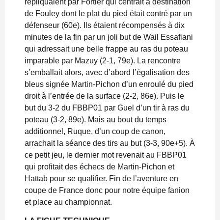
répliquaient par Fortier qui centrait à destination
de Fouley dont le plat du pied était contré par un
défenseur (60e). Ils étaient récompensés à dix
minutes de la fin par un joli but de Wail Essafiani
qui adressait une belle frappe au ras du poteau
imparable par Mazuy (2-1, 79e). La rencontre
s’emballait alors, avec d’abord l’égalisation des
bleus signée Martin-Pichon d’un enroulé du pied
droit à l’entrée de la surface (2-2, 86e). Puis le
but du 3-2 du FBBP01 par Guel d’un tir à ras du
poteau (3-2, 89e). Mais au bout du temps
additionnel, Ruque, d’un coup de canon,
arrachait la séance des tirs au but (3-3, 90e+5). À
ce petit jeu, le dernier mot revenait au FBBP01
qui profitait des échecs de Martin-Pichon et
Hattab pour se qualifier. Fin de l’aventure en
coupe de France donc pour notre équipe fanion
et place au championnat.