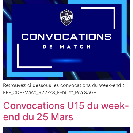
Retrouvez ci dessous les convocations du week-end :
FFF_CDF-Masc_S22-23_E-billet_PAYSAGE
Convocations U15 du week-
end du 25 Mars