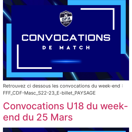
Retrouvez ci dessous les convocations du week-end :
FFF_CDF-Masc_S22-23_E-billet_PAYSAGE
Convocations U18 du week-
end du 25 Mars