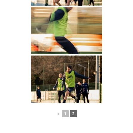
◄
1
2