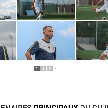
1
2
3
►
TENAIRES
PRINCIPAUX
DU CLU