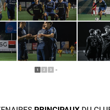
1
2
3
►
TENAIRES
PRINCIPAUX
DU CLU