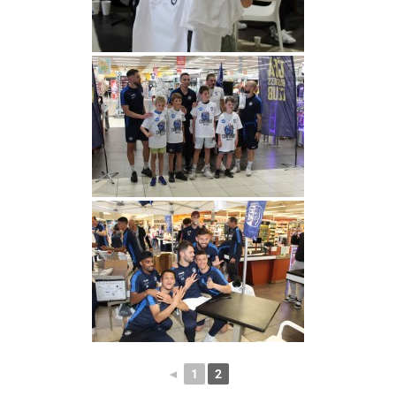
◄
1
2