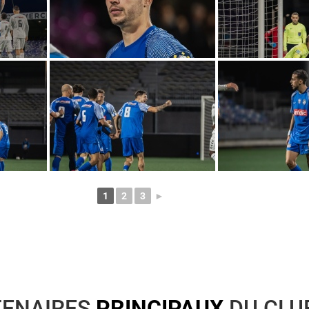
1
2
3
►
TENAIRES
PRINCIPAUX
DU CLU