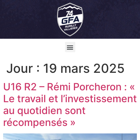
Jour :
19 mars 2025
U16 R2 – Rémi Porcheron : «
Le travail et l’investissement
au quotidien sont
récompensés »