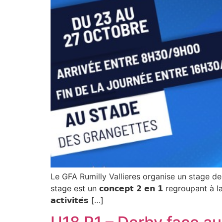
Le GFA Rumilly Vallieres organise un stage de fo
stage est un 𝗰𝗼𝗻𝗰𝗲𝗽𝘁 𝟮 𝗲𝗻 𝟭 regroupan
𝗮𝗰𝘁𝗶𝘃𝗶𝘁𝗲́𝘀 […]