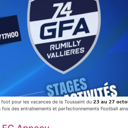
ot pour les vacances de la Toussaint du 𝟮𝟯 𝗮𝘂 𝟮𝟳 𝗼𝗰𝘁
t à la fois des entraînements et perfectionnements Football ain