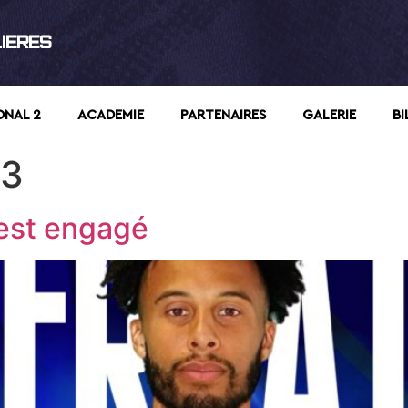
LIERES
ONAL 2
ACADEMIE
PARTENAIRES
GALERIE
BI
23
’est engagé