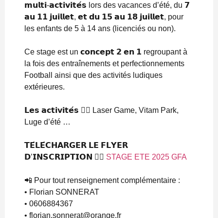
𝗺𝘂𝗹𝘁𝗶-𝗮𝗰𝘁𝗶𝘃𝗶𝘁𝗲́𝘀 lors des vacances d’été, du 𝟳
𝗮𝘂 𝟭𝟭 𝗷𝘂𝗶𝗹𝗹𝗲𝘁, 𝗲𝘁 𝗱𝘂 𝟭𝟱 𝗮𝘂 𝟭𝟴 𝗷𝘂𝗶𝗹𝗹𝗲𝘁, pour
les enfants de 5 à 14 ans (licenciés ou non).
Ce stage est un 𝗰𝗼𝗻𝗰𝗲𝗽𝘁 𝟮 𝗲𝗻 𝟭 regroupant à
la fois des entraînements et perfectionnements
Football ainsi que des activités ludiques
extérieures.
𝗟𝗲𝘀 𝗮𝗰𝘁𝗶𝘃𝗶𝘁𝗲́𝘀 👉🏻 Laser Game, Vitam Park,
Luge d’été …
𝗧𝗘́𝗟𝗘́𝗖𝗛𝗔𝗥𝗚𝗘𝗥 𝗟𝗘 𝗙𝗟𝗬𝗘𝗥
𝗗’𝗜𝗡𝗦𝗖𝗥𝗜𝗣𝗧𝗜𝗢𝗡 👉🏻
STAGE ETE 2025 GFA
📲 Pour tout renseignement complémentaire :
• Florian SONNERAT
• 0606884367
• florian.sonnerat@orange.fr