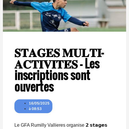
𝐒𝐓𝐀𝐆𝐄𝐒 𝐌𝐔𝐋𝐓𝐈-
𝐀𝐂𝐓𝐈𝐕𝐈𝐓𝐄́𝐒 – Les
inscriptions sont
ouvertes
16/05/2025
à
08:53
Le GFA Rumilly Vallieres organise 𝟮 𝘀𝘁𝗮𝗴𝗲𝘀